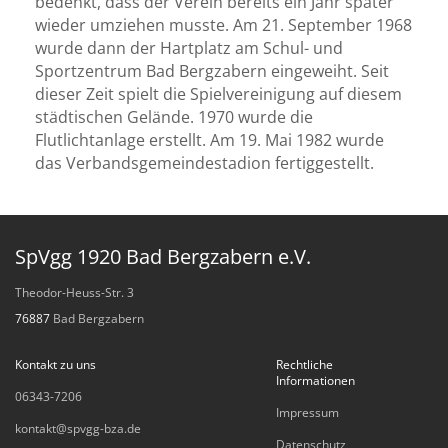
bedenkt, dass der Verein bereits ein Jahr später
wieder umziehen musste. Am 21. September 1968
wurde dann der Hartplatz am Schul- und
Sportzentrum Bad Bergzabern eingeweiht. Seit
dieser Zeit spielt die Spielvereinigung auf diesem
städtischen Gelände. 1970 wurde die
Flutlichtanlage erstellt. Am 19. Mai 1982 wurde
das Verbandsgemeindestadion fertiggestellt.
SpVgg 1920 Bad Bergzabern e.V.
Theodor-Heuss-Str. 3
76887
Bad Bergzabern
Kontakt zu uns
Rechtliche
Informationen
06343-7206
Impressum
kontakt@spvgg-bza.de
Datenschutz