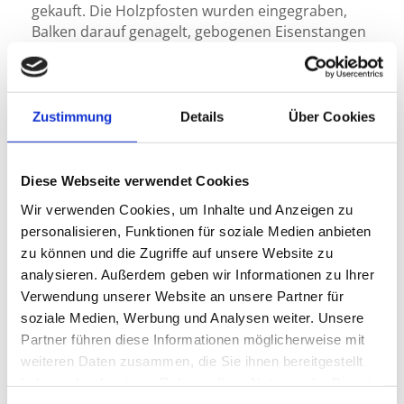
gekauft. Die Holzpfosten wurden eingegraben,
Balken darauf genagelt, gebogenen Eisenstangen
daran befestigt, Maschendraht angenagelt und
fertig war die Sportstätte. Auf dieser Wiese
wurden bis kurz vor dem 2. Weltkrieg die
Heimspiele ausgetragen. In den ersten beiden
Zustimmung
Details
Über Cookies
Jahren nach der Gründung stieg man gleich
zweimal auf.
Diese Webseite verwendet Cookies
Nach dem 2. Weltkrieg wurden die Reste der
Wir verwenden Cookies, um Inhalte und Anzeigen zu
zerbombten Mittelstadt zwecks Auffüllung auf die
personalisieren, Funktionen für soziale Medien anbieten
Rötzwiesen verbracht. Die aus dem Krieg nach
zu können und die Zugriffe auf unsere Website zu
Hause zurückgekehrten SVB´ler ebneten den
analysieren. Außerdem geben wir Informationen zu Ihrer
Schutt ein, fuhren Erde darauf und planierten den
Verwendung unserer Website an unsere Partner für
Platz „auf der Oberrötz“ ein. Die Anlage war zwar
soziale Medien, Werbung und Analysen weiter. Unsere
etwas schief, aber das tat der Begeisterung
Partner führen diese Informationen möglicherweise mit
keinen Abbruch. Bereits 1952 begann die
weiteren Daten zusammen, die Sie ihnen bereitgestellt
Diskussion über die Verlegung des Sportplatzes
wegen der Planung einer Kuranlage. Ab 1955
haben oder die sie im Rahmen Ihrer Nutzung der Dienste
gesammelt haben.