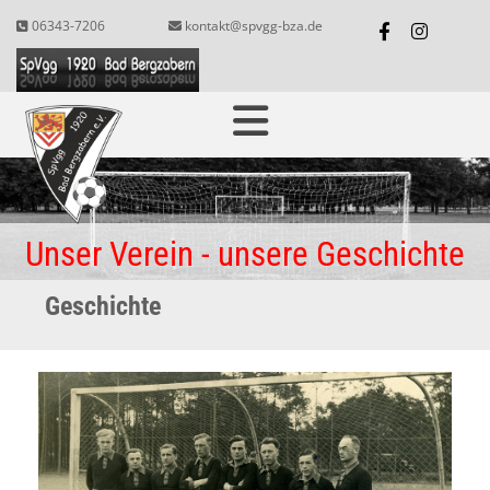
06343-7206
kontakt@spvgg-bza.de


Unser Verein - unsere Geschichte
Geschichte