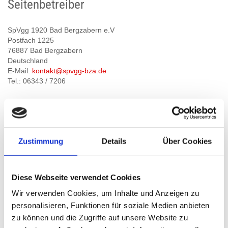
Seitenbetreiber
SpVgg 1920 Bad Bergzabern e.V
Postfach 1225
76887 Bad Bergzabern
Deutschland
E-Mail:
kontakt@spvgg-bza.de
Tel.: 06343 / 7206
Vereinsregister
Zustimmung
Details
Über Cookies
Registergericht: Amtsgericht Landau
Registernummer: VR 524
Diese Webseite verwendet Cookies
Wir verwenden Cookies, um Inhalte und Anzeigen zu
Vertretungsberechtigter Vorstand
personalisieren, Funktionen für soziale Medien anbieten
zu können und die Zugriffe auf unsere Website zu
Jochen Bentz