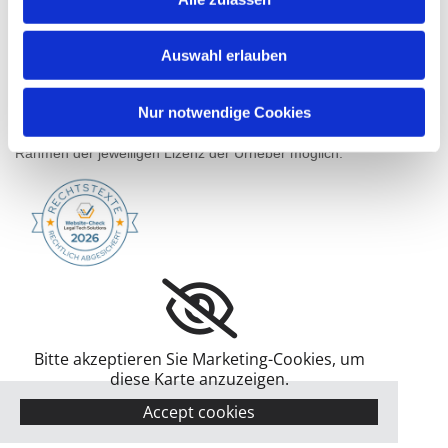
Die Inhalte von spvgg-bza.website-system.de sind – soweit nicht
abweichend angegeben – urheberrechtlich geschützt.
Auswahl erlauben
Verwendete Fotografien sind ggf. mit Bildnachweisen
gekennzeichnet oder unten aufgeführt, soweit sie nicht selbst
Nur notwendige Cookies
angefertigt wurden.
Die Verwendung von Fotografien auf Drittseiten ist nur im
Rahmen der jeweiligen Lizenz der Urheber möglich.
Bitte akzeptieren Sie Marketing-Cookies, um
diese Karte anzuzeigen.
Accept cookies