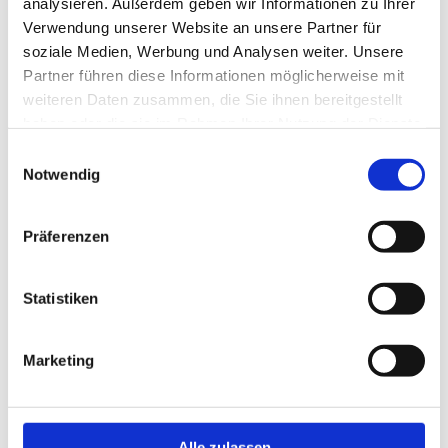
analysieren. Außerdem geben wir Informationen zu Ihrer
Verwendung unserer Website an unsere Partner für
soziale Medien, Werbung und Analysen weiter. Unsere
Partner führen diese Informationen möglicherweise mit
Inhaltlich Verantwortlicher
weiteren Daten zusammen, die Sie ihnen bereitgestellt
haben oder die sie im Rahmen Ihrer Nutzung der Dienste
Jochen Bentz
gesammelt haben.
(Anschrift wie oben)
Einwilligungsauswahl
Notwendig
Hinweis gemäß § 36 VSBG
Präferenzen
Wir werden nicht an alternativen Streitschlichtungsverfahren im
Statistiken
Sinne des § 36 VSBG teilnehmen. Die Nutzung einer alternativen
Schlichtungsstelle stellt keine zwingende Voraussetzung für das
Anrufen zuständiger ordentlicher Gerichte dar.
Marketing
Urheberrecht und Bildnachweise
Alle zulassen